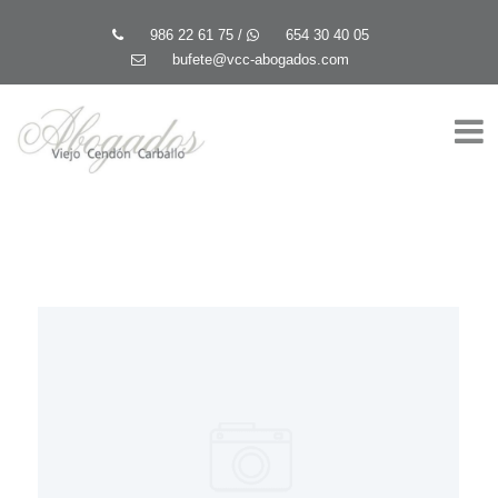
986 22 61 75
/
654 30 40 05
bufete@vcc-abogados.com